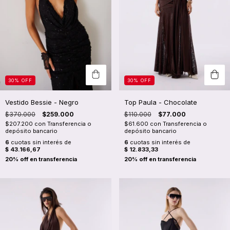
30
%
OFF
30
%
OFF
Vestido Bessie - Negro
Top Paula - Chocolate
$370.000
$259.000
$110.000
$77.000
$207.200
con
Transferencia o
$61.600
con
Transferencia o
depósito bancario
depósito bancario
6
cuotas sin interés de
6
cuotas sin interés de
$ 43.166,67
$ 12.833,33