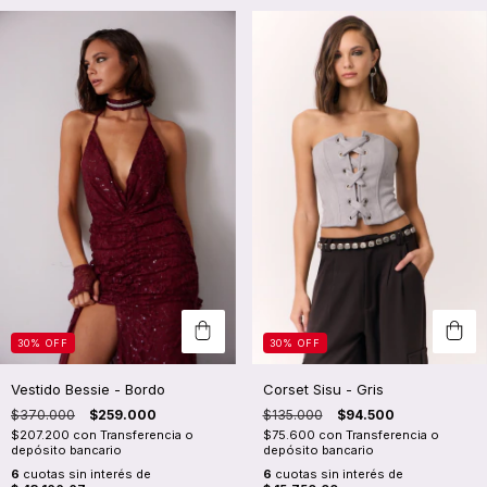
30
%
OFF
30
%
OFF
Vestido Bessie - Bordo
Corset Sisu - Gris
$370.000
$259.000
$135.000
$94.500
$207.200
con
Transferencia o
$75.600
con
Transferencia o
depósito bancario
depósito bancario
6
cuotas sin interés de
6
cuotas sin interés de