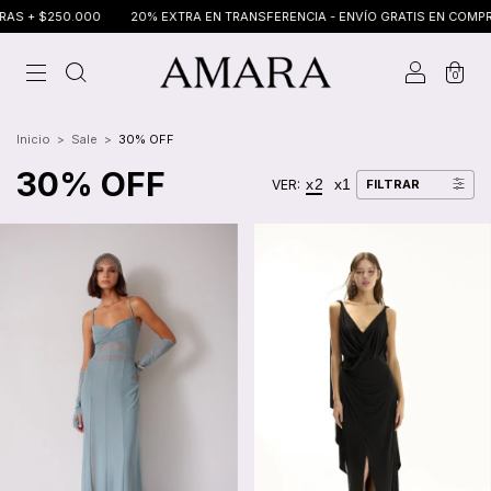
0.000
20% EXTRA EN TRANSFERENCIA - ENVÍO GRATIS EN COMPRAS + $250
0
Inicio
>
Sale
>
30% OFF
30% OFF
x2
x1
VER:
FILTRAR