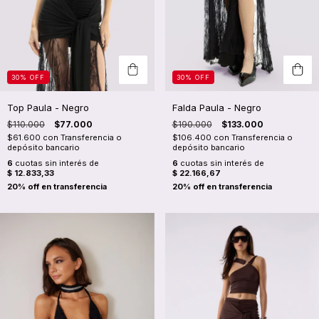
30
%
OFF
30
%
OFF
Top Paula - Negro
Falda Paula - Negro
$110.000
$77.000
$190.000
$133.000
$61.600
con
Transferencia o
$106.400
con
Transferencia o
depósito bancario
depósito bancario
6
cuotas sin interés de
6
cuotas sin interés de
$ 12.833,33
$ 22.166,67