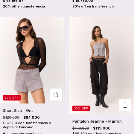
$ 43.166,67
$ 15.750,00
30
%
OFF
30
%
OFF
Short Sisu - Gris
$120.000
$84.000
Pantalon Jeanne - Marron
$67.200
con
Transferencia o
depósito bancario
$170.000
$119.000
6
cuotas sin interés de
$95.200
con
Transferencia o