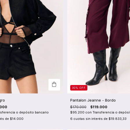
30
%
OFF
gro
Pantalon Jeanne - Bordo
.000
$170.000
$119.000
sferencia o depósito bancario
$95.200
con
Transferencia o depósi
rés de
$14.000
6
cuotas sin interés de
$19.833,33