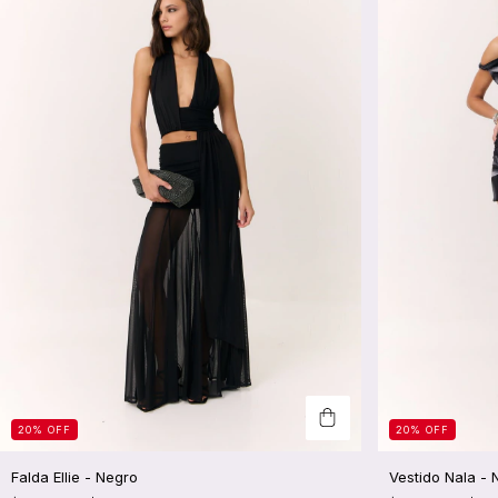
20
%
OFF
20
%
OFF
Falda Ellie - Negro
Vestido Nala -