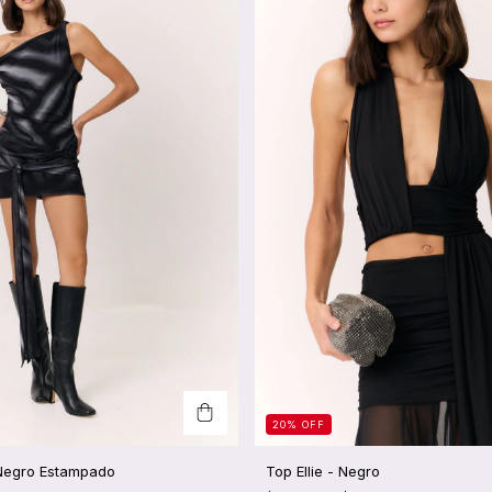
20
%
OFF
 Negro Estampado
Top Ellie - Negro