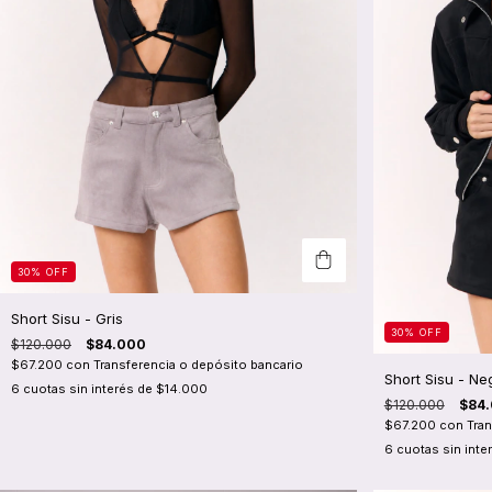
30
%
OFF
Short Sisu - Gris
30
%
OFF
$120.000
$84.000
$67.200
con
Transferencia o depósito bancario
Short Sisu - Ne
6
cuotas sin interés de
$14.000
$120.000
$84
$67.200
con
Tran
6
cuotas sin inte