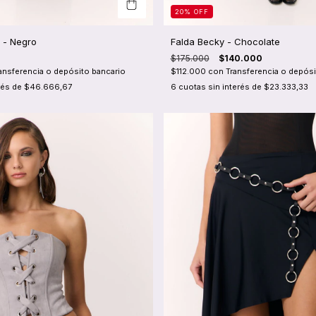
20
%
OFF
 - Negro
Falda Becky - Chocolate
$175.000
$140.000
ansferencia o depósito bancario
$112.000
con
Transferencia o depósi
rés de
$46.666,67
6
cuotas sin interés de
$23.333,33