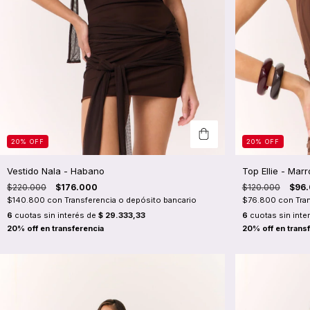
20
%
OFF
20
%
OFF
Vestido Nala - Habano
Top Ellie - Mar
$220.000
$176.000
$120.000
$96
$140.800
con
Transferencia o depósito bancario
$76.800
con
Tra
6
cuotas sin interés de
$ 29.333,33
6
cuotas sin inte