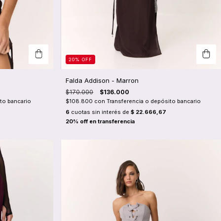
20
%
OFF
Falda Addison - Marron
$170.000
$136.000
to bancario
$108.800
con
Transferencia o depósito bancario
6
cuotas sin interés de
$ 22.666,67