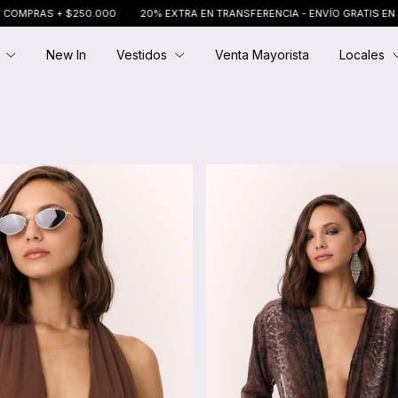
RA EN TRANSFERENCIA - ENVÍO GRATIS EN COMPRAS + $250.000
20% EXTR
E
New In
Vestidos
Venta Mayorista
Locales