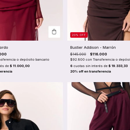
20
%
OFF
ordo
Bustier Addison - Marrón
000
$145.000
$116.000
nsferencia o depósito bancario
$92.800
con
Transferencia o depósi
rés de
$ 11.000,00
6
cuotas sin interés de
$ 19.333,33