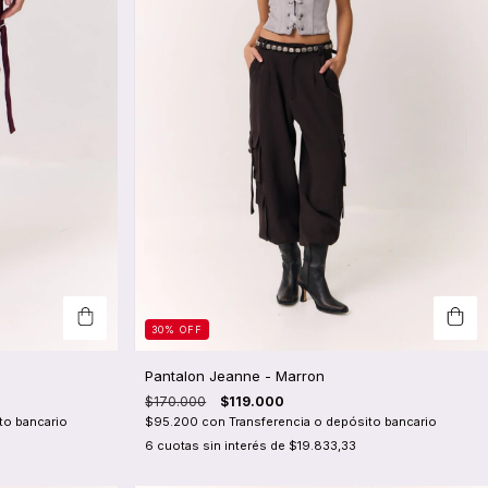
30
%
OFF
Pantalon Jeanne - Marron
$170.000
$119.000
to bancario
$95.200
con
Transferencia o depósito bancario
6
cuotas sin interés de
$19.833,33