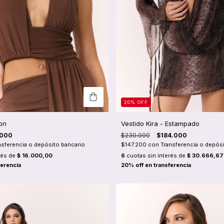
20
%
OFF
ron
Vestido Kira - Estampado
.000
$230.000
$184.000
nsferencia o depósito bancario
$147.200
con
Transferencia o depósi
rés de
$ 16.000,00
6
cuotas sin interés de
$ 30.666,67