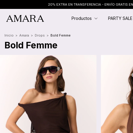
TRA EN TRANSFERENCIA - ENVÍO GRATIS EN COMPRAS + $250.000
20% EXT
Productos
PARTY SAL
Inicio
>
Amara
>
Drops
>
Bold Femme
Bold Femme