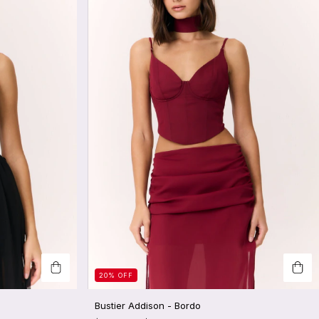
20
%
OFF
Bustier Addison - Bordo