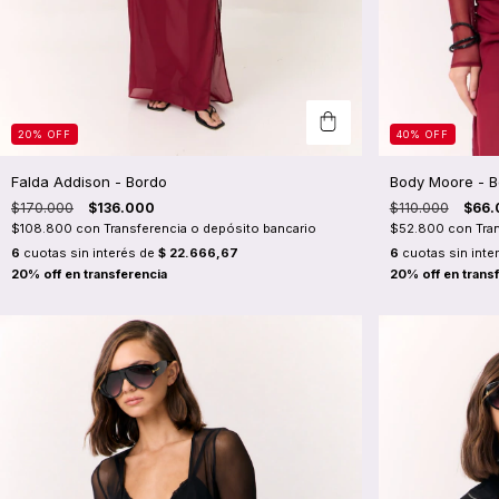
20
%
OFF
40
%
OFF
Falda Addison - Bordo
Body Moore - B
$170.000
$136.000
$110.000
$66.
$108.800
con
Transferencia o depósito bancario
$52.800
con
Tra
6
cuotas sin interés de
$ 22.666,67
6
cuotas sin inte