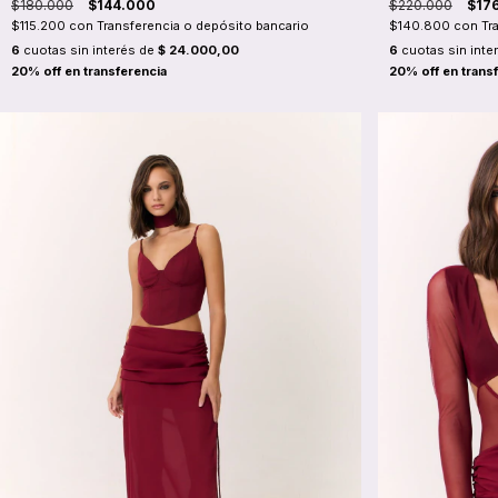
$180.000
$144.000
$220.000
$17
$115.200
con
Transferencia o depósito bancario
$140.800
con
Tr
6
cuotas sin interés de
$ 24.000,00
6
cuotas sin inte