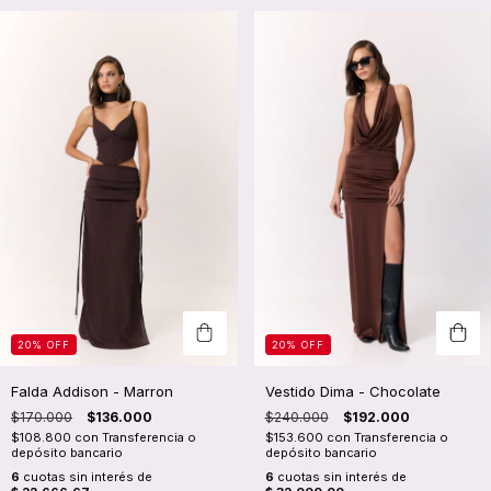
20
%
OFF
20
%
OFF
Falda Addison - Marron
Vestido Dima - Chocolate
$170.000
$136.000
$240.000
$192.000
$108.800
con
Transferencia o
$153.600
con
Transferencia o
depósito bancario
depósito bancario
6
cuotas sin interés de
6
cuotas sin interés de