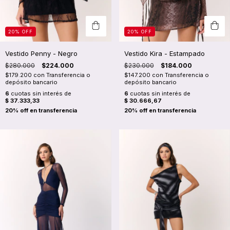
20
%
OFF
20
%
OFF
Vestido Penny - Negro
Vestido Kira - Estampado
$280.000
$224.000
$230.000
$184.000
$179.200
con
Transferencia o
$147.200
con
Transferencia o
depósito bancario
depósito bancario
6
cuotas sin interés de
6
cuotas sin interés de
$ 37.333,33
$ 30.666,67