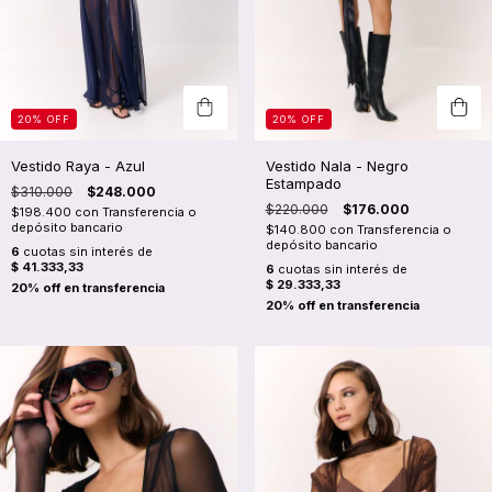
20
%
OFF
20
%
OFF
Vestido Raya - Azul
Vestido Nala - Negro
Estampado
$310.000
$248.000
$220.000
$176.000
$198.400
con
Transferencia o
depósito bancario
$140.800
con
Transferencia o
depósito bancario
6
cuotas sin interés de
$ 41.333,33
6
cuotas sin interés de
$ 29.333,33