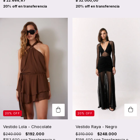
$ 22.666,67
$ 32.000,00
20
%
OFF
20
%
OFF
Vestido Raya - Negro
Vestido Lola - Chocolate
$310.000
$248.000
$240.000
$192.000
$198.400
con
Transferencia o
$153.600
con
Transferencia o