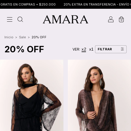
COMPRAS + $250.000
20% EXTRA EN TRANSFERENCIA - ENVÍO GRATIS EN 
0
Inicio
>
Sale
>
20% OFF
20% OFF
x2
x1
VER:
FILTRAR