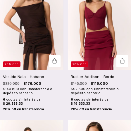
20
%
OFF
20
%
OFF
Vestido Nala - Habano
Bustier Addison - Bordo
$220.000
$176.000
$145.000
$116.000
$140.800
con
Transferencia o
$92.800
con
Transferencia o
depósito bancario
depósito bancario
6
cuotas sin interés de
6
cuotas sin interés de
$ 29.333,33
$ 19.333,33