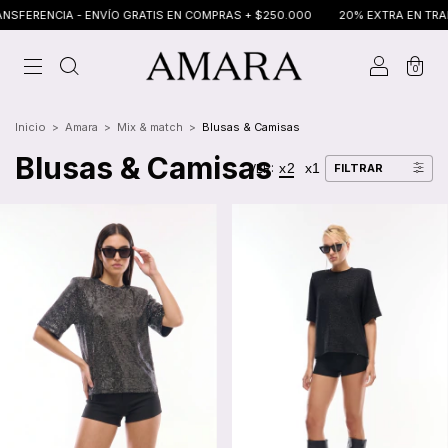
CIA - ENVÍO GRATIS EN COMPRAS + $250.000
20% EXTRA EN TRANSFERENC
0
Inicio
>
Amara
>
Mix & match
>
Blusas & Camisas
Blusas & Camisas
x2
x1
VER:
FILTRAR