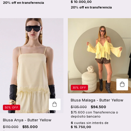
$ 10.000,00
30
%
OFF
Blusa Malaga - Butter Yellow
$135.000
$94.500
50
%
OFF
$75.600
con
Transferencia o
depósito bancario
Blusa Anya - Butter Yellow
6
cuotas sin interés de
$110.000
$55.000
$ 15.750,00