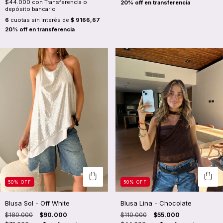
$44.000
con
Transferencia o
depósito bancario
6
cuotas sin interés de
$ 9166,67
50
%
OFF
50
%
OFF
Blusa Sol - Off White
Blusa Lina - Chocolate
$180.000
$90.000
$110.000
$55.000