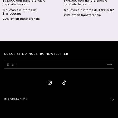
$72.000
con
Transferencia o
$44.000
con
Transferencia o
depósito bancario
depósito bancario
6
cuotas sin interés de
6
cuotas sin interés de
$ 9166,67
$ 15.000,00
SUSCRIBITE A NUESTRO NEWSLETTER
INFORMACIÓN