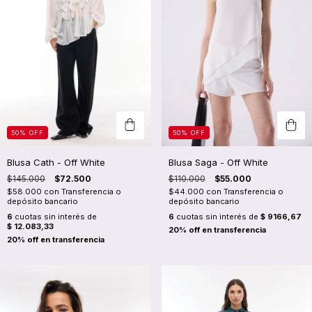
50
%
OFF
50
%
OFF
Blusa Cath - Off White
Blusa Saga - Off White
$145.000
$72.500
$110.000
$55.000
$58.000
con
Transferencia o
$44.000
con
Transferencia o
depósito bancario
depósito bancario
6
cuotas sin interés de
6
cuotas sin interés de
$ 9166,67
$ 12.083,33