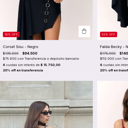
30
%
OFF
20
%
OFF
Corset Sisu - Negro
Falda Becky - 
$135.000
$94.500
$175.000
$14
$75.600
con
Transferencia o depósito bancario
$112.000
con
Tra
6
cuotas sin interés de
$ 15.750,00
6
cuotas sin inte