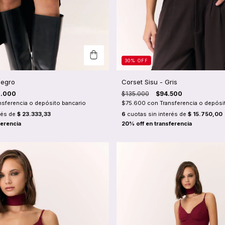
30
%
OFF
Negro
Corset Sisu - Gris
0.000
$135.000
$94.500
nsferencia o depósito bancario
$75.600
con
Transferencia o depósi
rés de
$ 23.333,33
6
cuotas sin interés de
$ 15.750,00