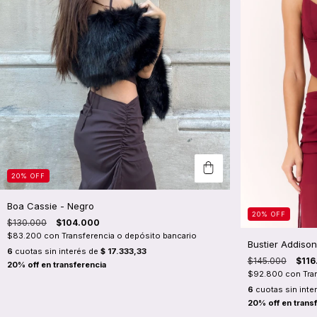
20
%
OFF
Boa Cassie - Negro
20
%
OFF
$130.000
$104.000
$83.200
con
Transferencia o depósito bancario
Bustier Addison
6
cuotas sin interés de
$ 17.333,33
$145.000
$116
$92.800
con
Tra
6
cuotas sin inte