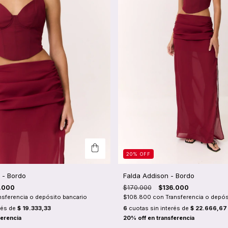
20
%
OFF
 - Bordo
Falda Addison - Bordo
.000
$170.000
$136.000
nsferencia o depósito bancario
$108.800
con
Transferencia o depós
rés de
$ 19.333,33
6
cuotas sin interés de
$ 22.666,67