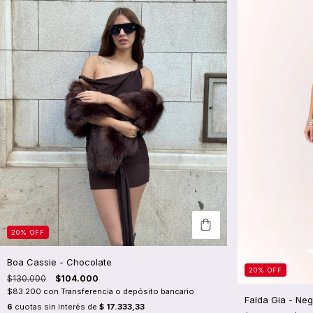
20
%
OFF
Boa Cassie - Chocolate
20
%
OFF
$130.000
$104.000
$83.200
con
Transferencia o depósito bancario
Falda Gia - Neg
6
cuotas sin interés de
$ 17.333,33