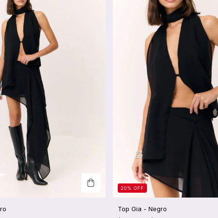
20
%
OFF
ro
Top Gia - Negro