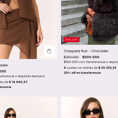
20
%
OFF
Chaqueta Rue - Chocolate
$250.000
$200.000
$160.000
con
Transferencia o depós
olate
6
cuotas sin interés de
$ 33.333,33
000
nsferencia o depósito bancario
rés de
$ 14.666,67