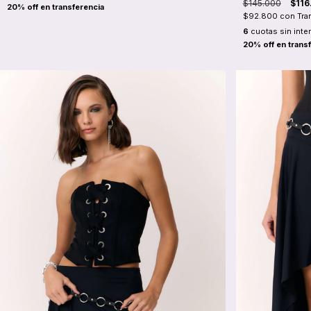
$145.000
$116
$92.800
con
Tra
6
cuotas sin inte