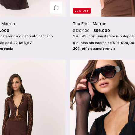
20
%
OFF
- Marron
Top Ellie - Marron
6.000
$120.000
$96.000
ansferencia o depósito bancario
$76.800
con
Transferencia o depósi
rés de
$ 22.666,67
6
cuotas sin interés de
$ 16.000,00