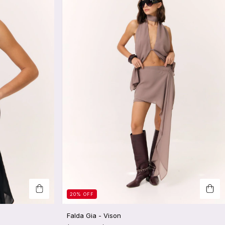
20
%
OFF
Falda Gia - Vison