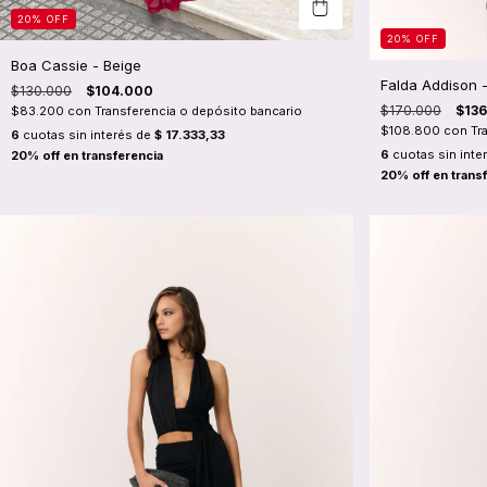
20
%
OFF
20
%
OFF
Boa Cassie - Beige
Falda Addison 
$130.000
$104.000
$170.000
$13
$83.200
con
Transferencia o depósito bancario
$108.800
con
Tr
6
cuotas sin interés de
$ 17.333,33
6
cuotas sin inte