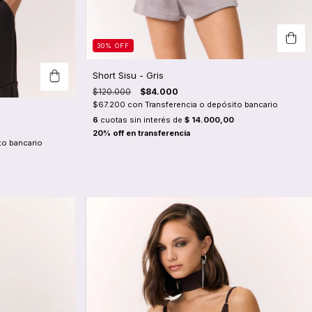
30
%
OFF
Short Sisu - Gris
$120.000
$84.000
$67.200
con
Transferencia o depósito bancario
6
cuotas sin interés de
$ 14.000,00
to bancario