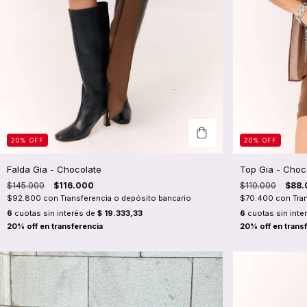
20
%
OFF
20
%
OFF
Falda Gia - Chocolate
Top Gia - Choc
$145.000
$116.000
$110.000
$88.
$92.800
con
Transferencia o depósito bancario
$70.400
con
Tra
6
cuotas sin interés de
$ 19.333,33
6
cuotas sin inte